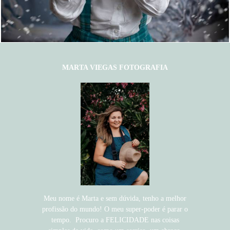
1261
40
MARTA VIEGAS FOTOGRAFIA
Meu nome é Marta e sem dúvida, tenho a melhor
profissão do mundo! O meu super-poder é parar o
tempo. Procuro a FELICIDADE nas coisas