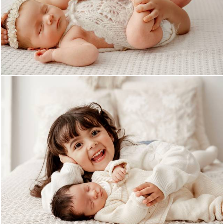
1393
22
524
5