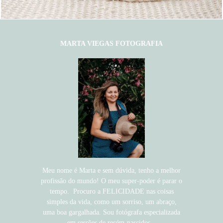
MARTA VIEGAS FOTOGRAFIA
Meu nome é Marta e sem dúvida, tenho a melhor
profissão do mundo! O meu super-poder é parar o
tempo. Procuro a FELICIDADE nas coisas
simples da vida, como um sorriso, um abraço,
uma boa gargalhada. Sou fotógrafa especializada
em sessões de recém-nascidos...