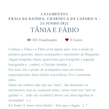
CASAMENTOS
PRAIA DA RAINHA, CHARNECA DA CAPARICA
25/JUNHO/2022
TÂNIA E FÁBIO
695
Visualizações
0
Gostos
Conheço a Tânia e o Fábio já há alguns anos, tirei a sessão da
primeira gravides, depois acompanhei o nascimento da Margarida.
Algum tempinho depois apareceram para fotografar a segunda
barriguinha e...conheci a Clarinha também :)
Em maio tive o prazer de acompanhar mais um evento
importantíssimo desta família maravilhosa. Foi o casamento
deles.
Quem me conhece sabe que sou "dura", não demonstro os
sentimentos, mas no casamento deles, várias vezes tive "pele de
galinha" e....(não vão acreditar!) deixei cair umas lágrimas às
escondidas! :) :)
Foi lindo! E temos fotos lindas! - Eles que o digam. :) :*